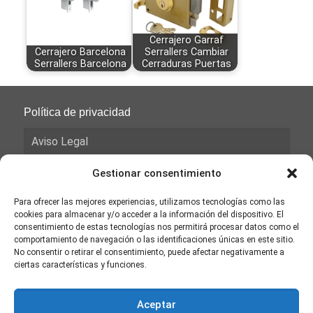
Cerrajero Garraf
Cerrajero Barcelona
Serrallers Cambiar
Serrallers Barcelona
Cerraduras Puertas
Política de privacidad
Aviso Legal
Política de Cookies
Gestionar consentimiento
Para ofrecer las mejores experiencias, utilizamos tecnologías como las
Política de privacidad
cookies para almacenar y/o acceder a la información del dispositivo. El
consentimiento de estas tecnologías nos permitirá procesar datos como el
Términos y Condiciones
comportamiento de navegación o las identificaciones únicas en este sitio.
No consentir o retirar el consentimiento, puede afectar negativamente a
ciertas características y funciones.
Blog
Aceptar