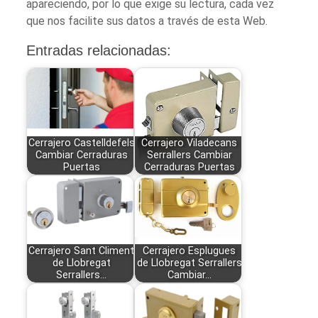
apareciendo, por lo que exige su lectura, cada vez
que nos facilite sus datos a través de esta Web.
Entradas relacionadas:
Cerrajero Castelldefels
Cerrajero Viladecans
Cambiar Cerraduras
Serrallers Cambiar
Puertas
Cerraduras Puertas
Cerrajero Sant Climent
Cerrajero Esplugues
de Llobregat
de Llobregat Serrallers
Serrallers…
Cambiar…