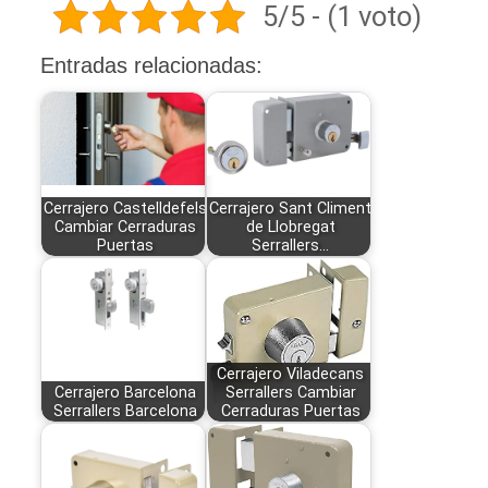
5/5 - (1 voto)
Entradas relacionadas:
Cerrajero Castelldefels
Cerrajero Sant Climent
Cambiar Cerraduras
de Llobregat
Puertas
Serrallers…
Cerrajero Viladecans
Cerrajero Barcelona
Serrallers Cambiar
Serrallers Barcelona
Cerraduras Puertas