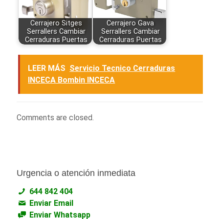
Cerrajero Sitges
Cerrajero Gava
Serrallers Cambiar
Serrallers Cambiar
Cerraduras Puertas
Cerraduras Puertas
LEER MÁS
Servicio Tecnico Cerraduras
INCECA Bombin INCECA
Comments are closed.
Urgencia o atención inmediata
644 842 404
Enviar Email
Enviar Whatsapp