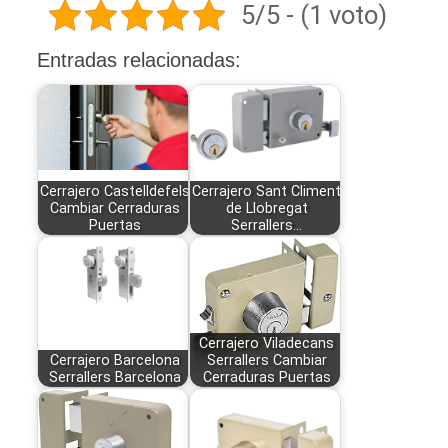
5/5 - (1 voto)
Entradas relacionadas:
Cerrajero Castelldefels
Cerrajero Sant Climent
Cambiar Cerraduras
de Llobregat
Puertas
Serrallers…
Cerrajero Viladecans
Cerrajero Barcelona
Serrallers Cambiar
Serrallers Barcelona
Cerraduras Puertas