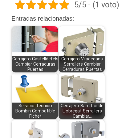
5/5 - (1 voto)
Entradas relacionadas:
Cerrajero Castelldefels
Cerrajero Viladecans
Cambiar Cerraduras
Serrallers Cambiar
Puertas
Cerraduras Puertas
Servicio Tecnico
Cerrajero Sant boi de
Bombin Compatible
Llobregat Serrallers
Fichet
Cambiar…