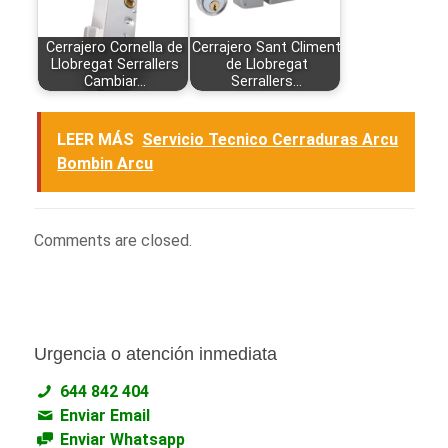
Cerrajero Cornella de
Cerrajero Sant Climent
Llobregat Serrallers
de Llobregat
Cambiar…
Serrallers…
LEER MÁS
Servicio Tecnico Cerraduras Arcu
Bombin Arcu
Comments are closed.
Urgencia o atención inmediata
644 842 404
Enviar Email
Enviar Whatsapp