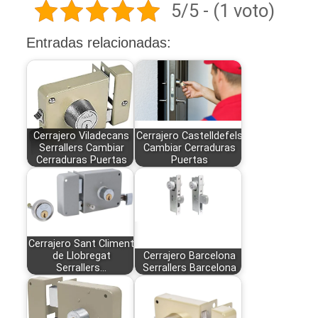
5/5 - (1 voto)
Entradas relacionadas:
Cerrajero Viladecans
Cerrajero Castelldefels
Serrallers Cambiar
Cambiar Cerraduras
Cerraduras Puertas
Puertas
Cerrajero Sant Climent
de Llobregat
Cerrajero Barcelona
Serrallers…
Serrallers Barcelona