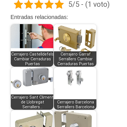
5/5 - (1 voto)
Entradas relacionadas:
Cerrajero Castelldefels
Cerrajero Garraf
Cambiar Cerraduras
Serrallers Cambiar
Puertas
Cerraduras Puertas
Cerrajero Sant Climent
de Llobregat
Cerrajero Barcelona
Serrallers…
Serrallers Barcelona