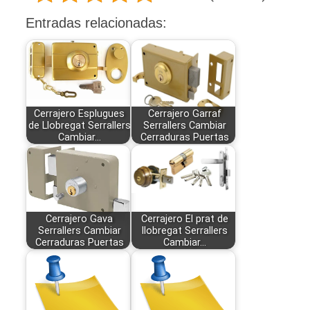
Entradas relacionadas:
Cerrajero Esplugues
Cerrajero Garraf
de Llobregat Serrallers
Serrallers Cambiar
Cambiar…
Cerraduras Puertas
Cerrajero Gava
Cerrajero El prat de
Serrallers Cambiar
llobregat Serrallers
Cerraduras Puertas
Cambiar…